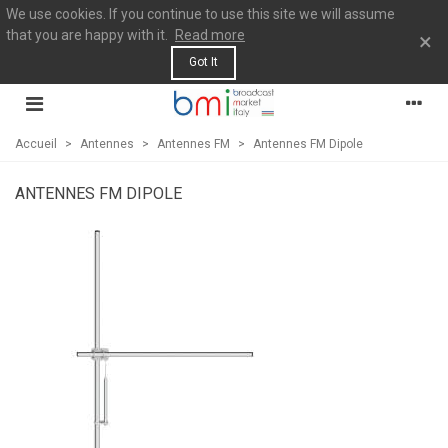
We use cookies. If you continue to use this site we will assume
that you are happy with it.
Read more
×
Got It
Accueil
>
Antennes
>
Antennes FM
>
Antennes FM Dipole
ANTENNES FM DIPOLE