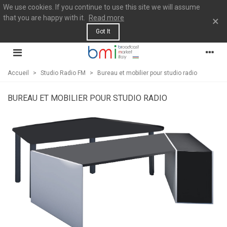
We use cookies. If you continue to use this site we will assume
that you are happy with it.
Read more
×
Got It
Accueil
>
Studio Radio FM
>
Bureau et mobilier pour studio radio
BUREAU ET MOBILIER POUR STUDIO RADIO