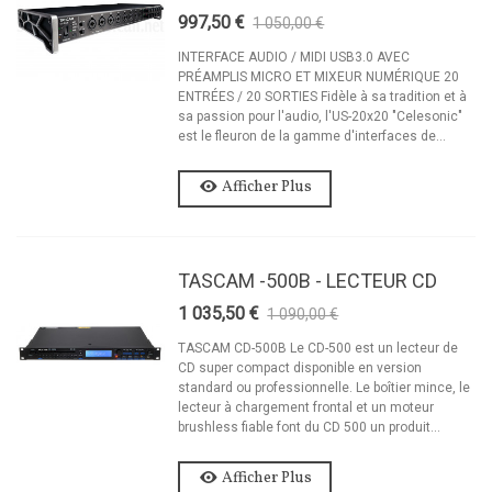
997,50 €
1 050,00 €
-5%
INTERFACE AUDIO / MIDI USB3.0 AVEC
PRÉAMPLIS MICRO ET MIXEUR NUMÉRIQUE 20
ENTRÉES / 20 SORTIES Fidèle à sa tradition et à
sa passion pour l'audio, l'US-20x20 "Celesonic"
est le fleuron de la gamme d'interfaces de...
Afficher Plus
TASCAM -500B - LECTEUR CD
1 035,50 €
1 090,00 €
-5%
TASCAM CD-500B Le CD-500 est un lecteur de
CD super compact disponible en version
standard ou professionnelle. Le boîtier mince, le
lecteur à chargement frontal et un moteur
brushless fiable font du CD 500 un produit...
Afficher Plus