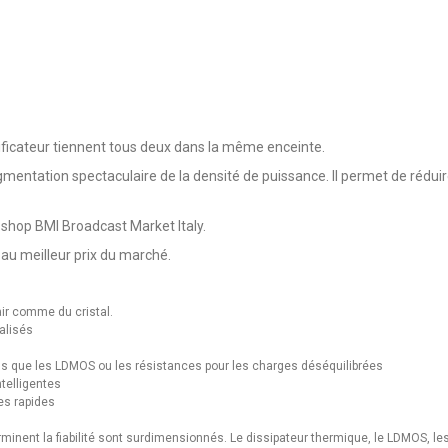
lificateur tiennent tous deux dans la même enceinte.
mentation spectaculaire de la densité de puissance. Il permet de réduire
-shop BMI Broadcast Market Italy.
au meilleur prix du marché.
lair comme du cristal.
calisés
els que les LDMOS ou les résistances pour les charges déséquilibrées
ntelligentes
es rapides
minent la fiabilité sont surdimensionnés. Le dissipateur thermique, le LDMOS, le