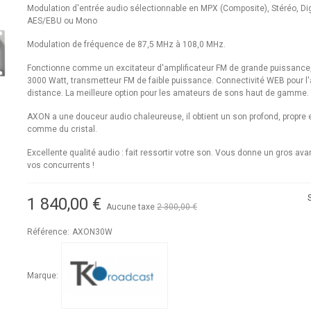
Modulation d'entrée audio sélectionnable en MPX (Composite), Stéréo, Dig
AES/EBU ou Mono
Modulation de fréquence de 87,5 MHz à 108,0 MHz.
Fonctionne comme un excitateur d'amplificateur FM de grande puissance
3000 Watt, transmetteur FM de faible puissance. Connectivité WEB pour l
distance. La meilleure option pour les amateurs de sons haut de gamme.
AXON a une douceur audio chaleureuse, il obtient un son profond, propre e
comme du cristal.
Excellente qualité audio : fait ressortir votre son. Vous donne un gros av
vos concurrents !
1 840,00 €
Aucune taxe
2 300,00 €
-20%
Référence:
AXON30W
Marque: