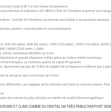
constant jusqu'à 80 % à tout niveau de puissance
uches directes et indicateur LED. Affiche l'état de l'émetteur et permet une navig
mètres. Contrôle de l'émetteur via Internet sans boîtier ni accessoires externes.
ementales, privées, commerciales et communautaires
s), 50W (50 watts), 60W (60 watts), 100W (100 watts), 150W (150 watts), 300W 
2kW) 2400W (2500 watts, 2,5kW).
te), stéréo, numérique AES/EBU ou mono.
ble distorsion et grande séparation stéréo grâce au codeur stéréo numérique.
et d'harmoniques. La meilleure qualité de signal RF garantie.
. Ajustement par pas de 10 kHz et stabilité de la fréquence meilleure que 2 pp
ient la déviation dans les limites de 75 kHz.
res différentes. Les réglages de la mémoire sont dans la mémoire interne. Peut 
 Vac
toutes les normes les plus strictes en matière de qualité électromagnétique
ROFOND ET CLAIR COMME DU CRISTAL UN TRÈS FAIBLE RAPPORT SIGN