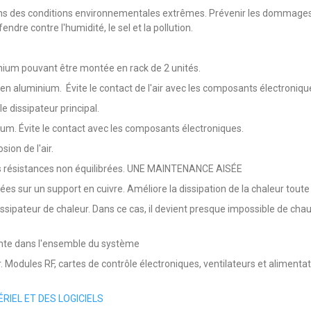
s des conditions environnementales extrêmes. Prévenir les dommages dus
dre contre l'humidité, le sel et la pollution.
ium pouvant être montée en rack de 2 unités.
s en aluminium. Évite le contact de l'air avec les composants électroniqu
e dissipateur principal.
ium. Évite le contact avec les composants électroniques.
sion de l'air.
es résistances non équilibrées. UNE MAINTENANCE AISÉE
 sur un support en cuivre. Améliore la dissipation de la chaleur toute
sipateur de chaleur. Dans ce cas, il devient presque impossible de chauf
ante dans l'ensemble du système
r. Modules RF, cartes de contrôle électroniques, ventilateurs et alimenta
IEL ET DES LOGICIELS