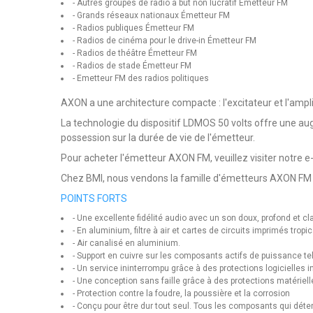
- Autres groupes de radio à but non lucratif Emetteur FM
- Grands réseaux nationaux Émetteur FM
- Radios publiques Émetteur FM
- Radios de cinéma pour le drive-in Émetteur FM
- Radios de théâtre Émetteur FM
- Radios de stade Émetteur FM
- Emetteur FM des radios politiques
AXON a une architecture compacte : l'excitateur et l'amp
La technologie du dispositif LDMOS 50 volts offre une aug
possession sur la durée de vie de l'émetteur.
Pour acheter l'émetteur AXON FM, veuillez visiter notre e
Chez BMI, nous vendons la famille d'émetteurs AXON FM 
POINTS FORTS
- Une excellente fidélité audio avec un son doux, profond et c
- En aluminium, filtre à air et cartes de circuits imprimés tropi
- Air canalisé en aluminium.
- Support en cuivre sur les composants actifs de puissance t
- Un service ininterrompu grâce à des protections logicielles i
- Une conception sans faille grâce à des protections matériell
- Protection contre la foudre, la poussière et la corrosion
- Conçu pour être dur tout seul. Tous les composants qui déter