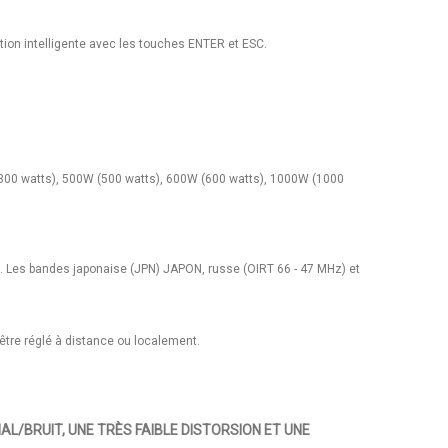
ation intelligente avec les touches ENTER et ESC.
(300 watts), 500W (500 watts), 600W (600 watts), 1000W (1000
m. Les bandes japonaise (JPN) JAPON, russe (OIRT 66 - 47 MHz) et
être réglé à distance ou localement.
AL/BRUIT, UNE TRÈS FAIBLE DISTORSION ET UNE