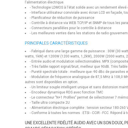
l'alimentation électrique.
- Technologie LDMOS à l'état solide avec un rendement élevé 
- Interface utilisateur conviviale avec écran LCD en façade, to
- Planificateur de réduction de puissance
- Contrôle à distance via WEB TCP/IP et SNMP de tous les para
- Connecteurs parallèles pour le contrôle à distance
- Les meilleures ventes dans les stations de radio gouvern
PRINCIPALES CARACTÉRISTIQUES
- Fabriqué dans une large gamme de puissance : 30W (30 watt
watts, 1kW) et 1200W (1200 watts, 1,2kW), 2000W (2000 watts, 
- Entrée audio et modulation sélectionnables. MPX (composi
- Très faible rapport signal/bruit, meilleur que 90dB. Très fai
- Pureté spectrale totale : meilleure que -90 dBc de parasites 
- Modulation de fréquence analogique de 87,5 MHz à 108,0 MHz
autres sont disponibles en option.
- Un limiteur souple intelligent unique et sans distorsion maint
- Encodeur dynamique RDS avec fonction TMC
- Le connecteur "N+1 Profiles" permet de sélectionner 7 mémoi
- Taille ultra compacte 2U
- Alimentation électrique complète : tension secteur 180-260
- Conforme à toutes les normes : ETSI - CCIR - FCC. Répond à 
UNE EXCELLENTE FIDÉLITÉ AUDIO AVEC UN SON DOUX, P