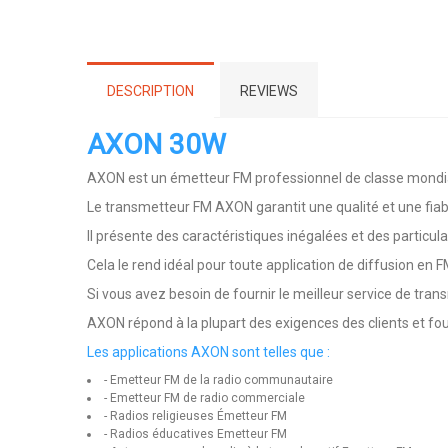
DESCRIPTION
REVIEWS
AXON 30W
AXON est un émetteur FM professionnel de classe mondia
Le transmetteur FM AXON garantit une qualité et une fiabi
Il présente des caractéristiques inégalées et des particul
Cela le rend idéal pour toute application de diffusion en F
Si vous avez besoin de fournir le meilleur service de tran
AXON répond à la plupart des exigences des clients et fou
Les applications AXON sont telles que :
- Emetteur FM de la radio communautaire
- Emetteur FM de radio commerciale
- Radios religieuses Émetteur FM
- Radios éducatives Emetteur FM