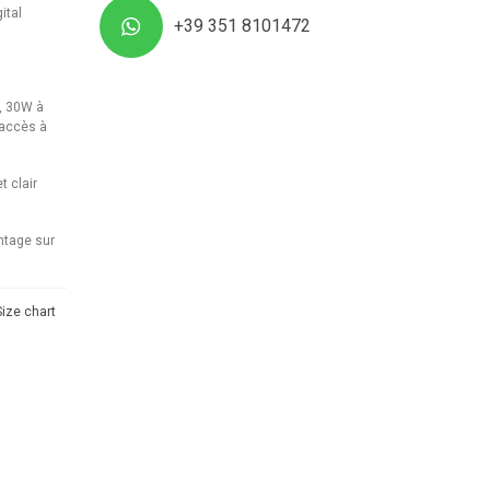
ital
+39 351 8101472
, 30W à
'accès à
t clair
antage sur
Size chart