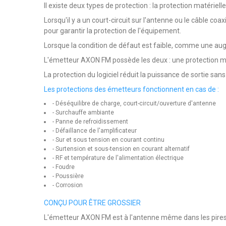
Il existe deux types de protection : la protection matérielle 
Lorsqu'il y a un court-circuit sur l'antenne ou le câble coax
pour garantir la protection de l'équipement.
Lorsque la condition de défaut est faible, comme une augm
L'émetteur AXON FM possède les deux : une protection maté
La protection du logiciel réduit la puissance de sortie san
Les protections des émetteurs fonctionnent en cas de :
- Déséquilibre de charge, court-circuit/ouverture d'antenne
- Surchauffe ambiante
- Panne de refroidissement
- Défaillance de l'amplificateur
- Sur et sous tension en courant continu
- Surtension et sous-tension en courant alternatif
- RF et température de l'alimentation électrique
- Foudre
- Poussière
- Corrosion
CONÇU POUR ÊTRE GROSSIER
L'émetteur AXON FM est à l'antenne même dans les pires