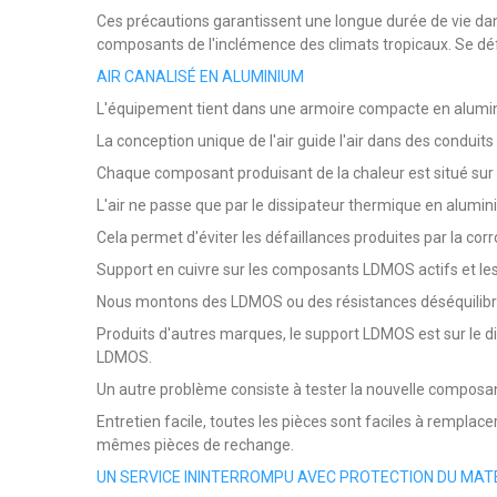
Ces précautions garantissent une longue durée de vie dan
composants de l'inclémence des climats tropicaux. Se défen
AIR CANALISÉ EN ALUMINIUM
L'équipement tient dans une armoire compacte en alumin
La conception unique de l'air guide l'air dans des conduit
Chaque composant produisant de la chaleur est situé sur l
L'air ne passe que par le dissipateur thermique en alumin
Cela permet d'éviter les défaillances produites par la corro
Support en cuivre sur les composants LDMOS actifs et l
Nous montons des LDMOS ou des résistances déséquilibrées
Produits d'autres marques, le support LDMOS est sur le dis
LDMOS.
Un autre problème consiste à tester la nouvelle compos
Entretien facile, toutes les pièces sont faciles à remplace
mêmes pièces de rechange.
UN SERVICE ININTERROMPU AVEC PROTECTION DU MATÉR