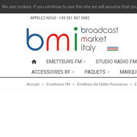
We use cookies. If you continue to use this site we will assume that you
APPELEZ-NOUS :
+39 351 857 9082
EMETTEURS FM
STUDIO RADIO FM
ACCESSOIRES RF
PAQUETS
MARQU
Accueil
>
Emetteurs FM
>
Émetteur de Faible Puissance
>
E