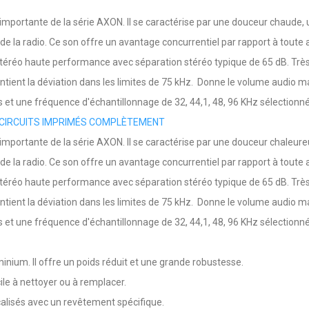
 importante de la série AXON. Il se caractérise par une douceur chaude, u
 de la radio. Ce son offre un avantage concurrentiel par rapport à tout
 stéréo haute performance avec séparation stéréo typique de 65 dB. Très
maintient la déviation dans les limites de 75 kHz. Donne le volume audio
 et une fréquence d'échantillonnage de 32, 44,1, 48, 96 KHz sélectio
DE CIRCUITS IMPRIMÉS COMPLÈTEMENT
s importante de la série AXON. Il se caractérise par une douceur chaleur
 de la radio. Ce son offre un avantage concurrentiel par rapport à tout
 stéréo haute performance avec séparation stéréo typique de 65 dB. Très
maintient la déviation dans les limites de 75 kHz. Donne le volume audio
 et une fréquence d'échantillonnage de 32, 44,1, 48, 96 KHz sélectio
nium. Il offre un poids réduit et une grande robustesse.
ile à nettoyer ou à remplacer.
icalisés avec un revêtement spécifique.