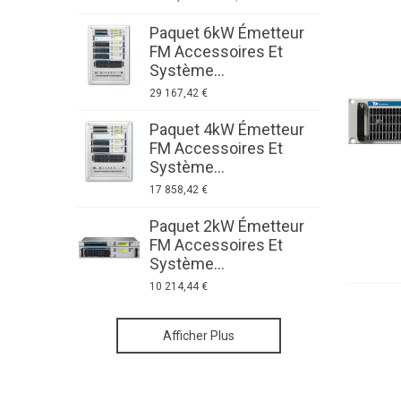
Paquet 6kW Émetteur
P
FM Accessoires Et
F
Système...
S
29 167,42 €
8
Paquet 4kW Émetteur
P
FM Accessoires Et
F
Système...
S
17 858,42 €
6
Paquet 2kW Émetteur
P
FM Accessoires Et
F
Système...
S
10 214,44 €
5
Émetteurs FM de
Afficher Plus
faible puissance:
Émetteurs FM de
AXON
haute puissance: