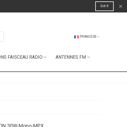
×
Got It
FRANCESE
ONS FAISCEAU RADIO
ANTENNES FM
AXON 30W-Mono-MPX