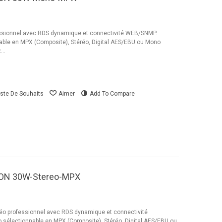
sionnel avec RDS dynamique et connectivité WEB/SNMP.
able en MPX (Composite), Stéréo, Digital AES/EBU ou Mono
..
iste De Souhaits
Aimer
Add To Compare
XON 30W-Stereo-MPX
 professionnel avec RDS dynamique et connectivité
 sélectionnable en MPX (Composite), Stéréo, Digital AES/EBU ou