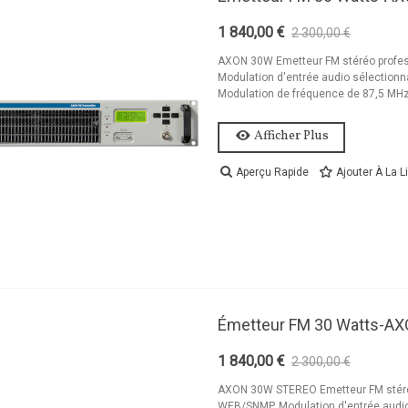
aquet 2kW Émetteur
1 840,00 €
2 300,00 €
-20%
M Accessoires Et
AXON 30W Emetteur FM stéréo profes
ystème...
Modulation d'entrée audio sélectionn
Modulation de fréquence de 87,5 MHz.
 454,44 €
aquet 1,2kW Émetteur
Afficher Plus
M Accessoires
ystème...
Aperçu Rapide
Ajouter À La L
 194,44 €
aquet 1,2kW Émetteur
M Accessoires
ystème...
 262,44 €
Émetteur FM 30 Watts-A
1 840,00 €
2 300,00 €
-20%
AXON 30W STEREO Emetteur FM stéréo
WEB/SNMP. Modulation d'entrée audio