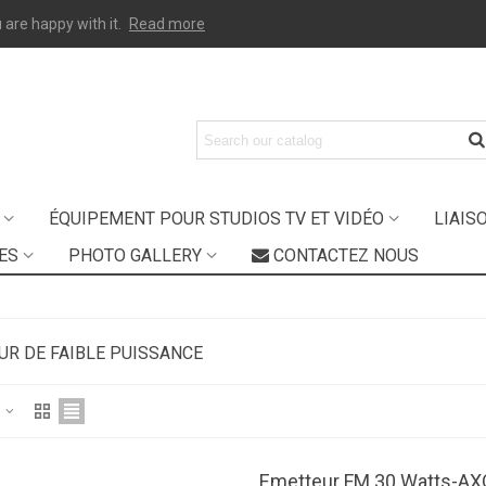
 are happy with it.
Read more
ÉQUIPEMENT POUR STUDIOS TV ET VIDÉO
LIAIS
ES
PHOTO GALLERY
CONTACTEZ NOUS
UR DE FAIBLE PUISSANCE
aquet 2kW Émetteur
Z
M Accessoires Et
ystème...
Emetteur FM 30 Watts-
 126,94 €