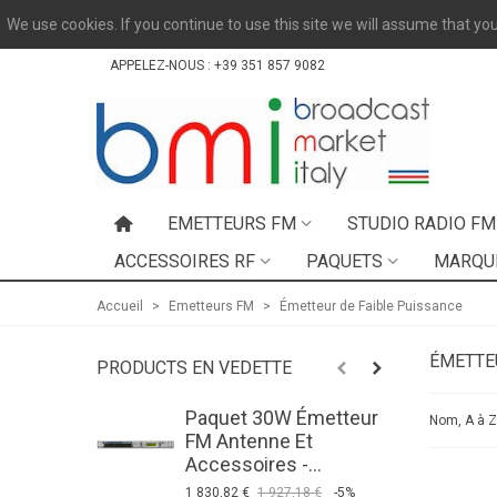
We use cookies. If you continue to use this site we will assume that you
APPELEZ-NOUS :
+39 351 857 9082
EMETTEURS FM
STUDIO RADIO FM
ACCESSOIRES RF
PAQUETS
MARQU
Accueil
>
Emetteurs FM
>
Émetteur de Faible Puissance
ÉMETTE
PRODUCTS EN VEDETTE
Paquet 30W Émetteur
P
Nom, A à 
FM Antenne Et
F
Accessoires -...
S
1 830,82 €
1 927,18 €
-5%
9