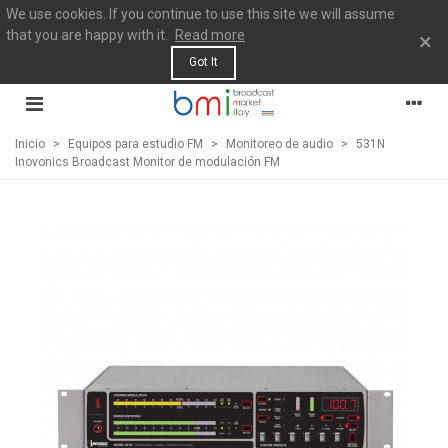
We use cookies. If you continue to use this site we will assume
that you are happy with it.
Read more
×
Got It
Inicio
>
Equipos para estudio FM
>
Monitoreo de audio
>
531N
Inovonics Broadcast Monitor de modulación FM