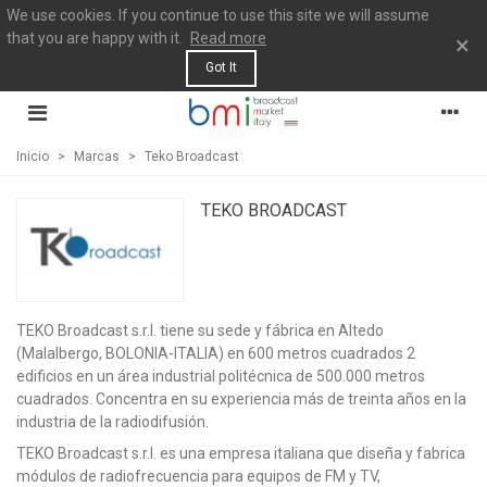
We use cookies. If you continue to use this site we will assume
that you are happy with it.
Read more
×
Got It
Inicio
>
Marcas
>
Teko Broadcast
TEKO BROADCAST
TEKO Broadcast s.r.l. tiene su sede y fábrica en Altedo
(Malalbergo, BOLONIA-ITALIA) en 600 metros cuadrados 2
edificios en un área industrial politécnica de 500.000 metros
cuadrados. Concentra en su experiencia más de treinta años en la
industria de la radiodifusión.
TEKO Broadcast s.r.l. es una empresa italiana que diseña y fabrica
módulos de radiofrecuencia para equipos de FM y TV,