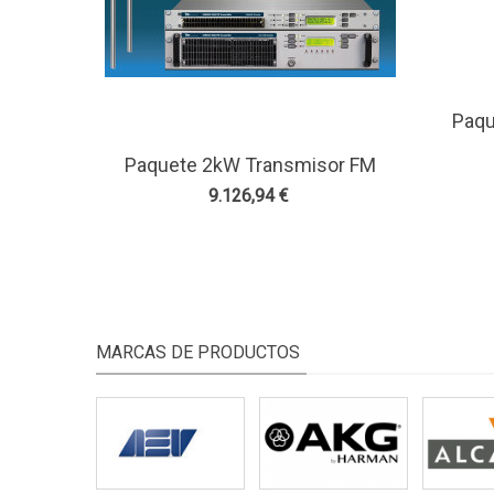
Paqu
Ve
Antena
Paquete 2kW Transmisor FM
1 Ant
Ver Más
Antena Y Accesorios Sistema De
9.126,94 €
2 Antenas Bay - TEKO Broadcast
MARCAS DE PRODUCTOS