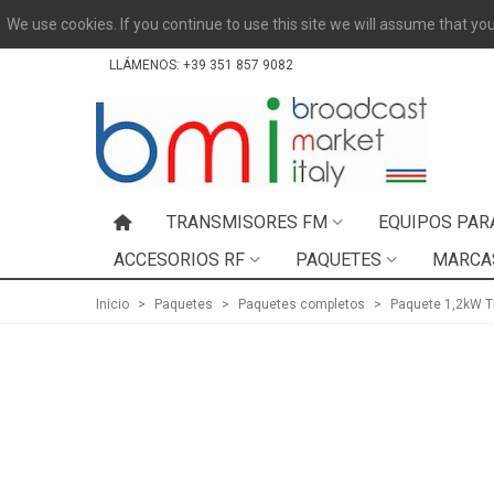
We use cookies. If you continue to use this site we will assume that you
LLÁMENOS:
+39 351 857 9082
TRANSMISORES FM
EQUIPOS PAR
ACCESORIOS RF
PAQUETES
MARCA
Inicio
>
Paquetes
>
Paquetes completos
>
Paquete 1,2kW T