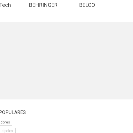
 Tech
BEHRINGER
BELCO
D&
 POPULARES
adores
dipolos