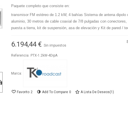
Paquete completo que consiste en:
transmisor FM estéreo de 1.2 kW, 4 bahías Sistema de antena dipolo 
aluminio, 30 metros de cable coaxial de 7/8 pulgadas con conectores, 
puesta a tierra, kit de suspensión, asa de elevación y Kit de pared / t
6.194,44 €
Sin impuestos
Referencia:
PTX-1.2kW-4DipA
Marca:
Favorito
2
Add To Compare
0
A Lista De Deseos
(
1
)