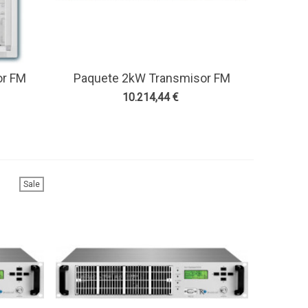
or FM
Paquete 2kW Transmisor FM
Ver Más
e 4
Accesorios Sistema De 4
10.214,44 €
dcast
Antenas Bay-TEKO Broadcast
Sale