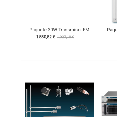
Paquete 30W Transmisor FM
Paqu
Ver Más
Ve
Antena Y Accesorios - Teko
Ac
1.830,82 €
1.927,18 €
-5%
Broadcast
Ante