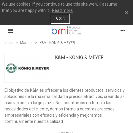
We use cookies. If you continue to use this site we will assume
that you are happy with it.
Read more
×
Got It
Inicio
>
Marcas
>
K&M - KONIG & MEYER
K&M - KONIG & MEYER
El objetivo de K&M es ofrecer a los clientes productos, servicios y
soluciones de la máxima calidad a precios atractivos, creando así
asociaciones a largo plazo. Nos orientamos en torno a las
necesidades del cliente, damos forma a nuestros procesos
empresariales con eficacia y eficiencia y mejoramos
continuamente nuestra calidad.
Lee mas