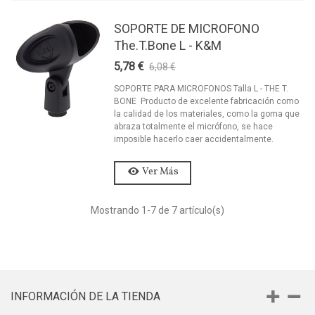
SOPORTE DE MICROFONO
The.T.Bone L - K&M
5,78 €
6,08 €
-5%
SOPORTE PARA MICROFONOS Talla L - THE T.
BONE Producto de excelente fabricación como
la calidad de los materiales, como la goma que
abraza totalmente el micrófono, se hace
imposible hacerlo caer accidentalmente.
Ver Más
Mostrando
1
-7 de 7 artículo(s)
INFORMACIÓN DE LA TIENDA