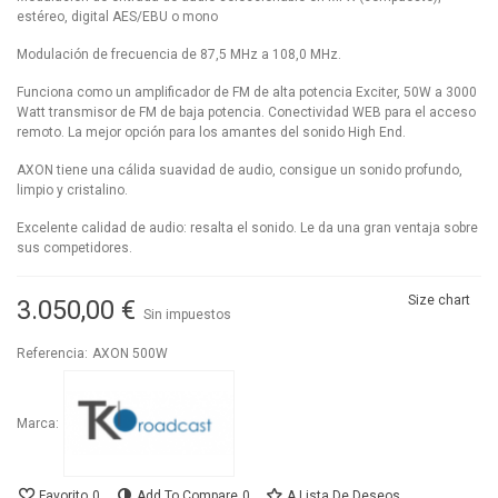
estéreo, digital AES/EBU o mono
Modulación de frecuencia de 87,5 MHz a 108,0 MHz.
Funciona como un amplificador de FM de alta potencia Exciter, 50W a 3000
Watt transmisor de FM de baja potencia. Conectividad WEB para el acceso
remoto. La mejor opción para los amantes del sonido High End.
AXON tiene una cálida suavidad de audio, consigue un sonido profundo,
limpio y cristalino.
Excelente calidad de audio: resalta el sonido. Le da una gran ventaja sobre
sus competidores.
Size chart
3.050,00 €
Sin impuestos
Referencia:
AXON 500W
Marca:
Favorito
0
Add To Compare
0
A Lista De Deseos