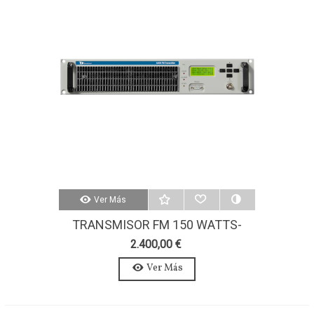
Ver Más
TRANSMISOR FM 150 WATTS-
AXON 150W-ESTEREO-MPX
2.400,00 €
Ver Más