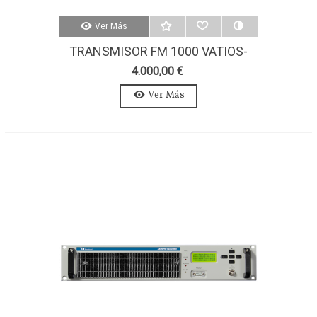
Ver Más
TRANSMISOR FM 1000 VATIOS-
AXON 1000W-ESTEREO-MPX
4.000,00 €
Ver Más