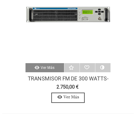
Ver Más
TRANSMISOR FM DE 300 WATTS-
AXON 300W-ESTEREO-MPX
2.750,00 €
Ver Más