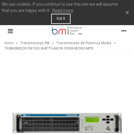
We use cookies. If you continue to use this site we will assume
that you are happy with it.
Read more
×
Got It
Inicio
>
Transmisores FM
>
Transmisores de Potencia Media
>
TRANSMISOR FM 500 WATTS-AXON 500W-MONO-MPX