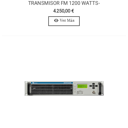
TRANSMISOR FM 1200 WATTS-
AXON 1200W-ESTEREO-MPX
4.250,00 €
Ver Más