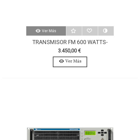
Ver Más
TRANSMISOR FM 600 WATTS-
AXON 600W-ESTEREO-MPX
3.450,00 €
Ver Más