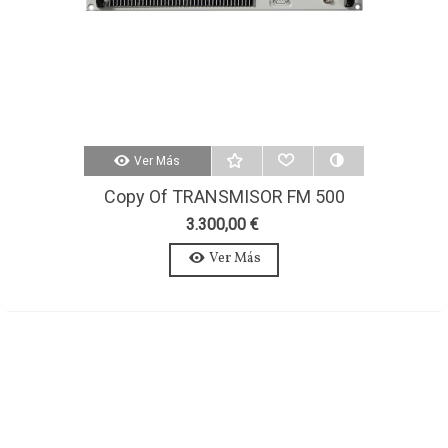
Ver Más
Copy Of TRANSMISOR FM 500
WATTS-AXON 500W-MONO-MPX
3.300,00 €
Ver Más