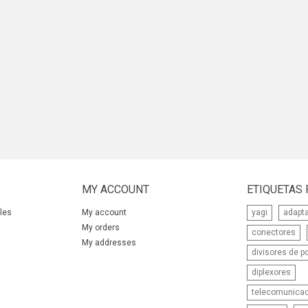
MY ACCOUNT
ETIQUETAS
les
My account
yagi
adapt
My orders
conectores
My addresses
divisores de p
diplexores
telecomunica