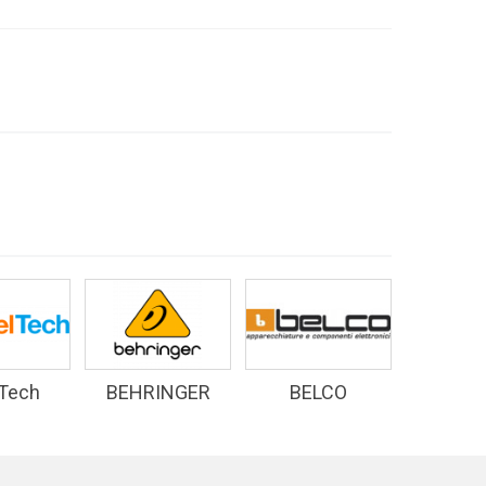
 Tech
BEHRINGER
BELCO
D&