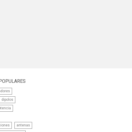
 POPULARES
adores
dipolos
otencia
ciones
antenas