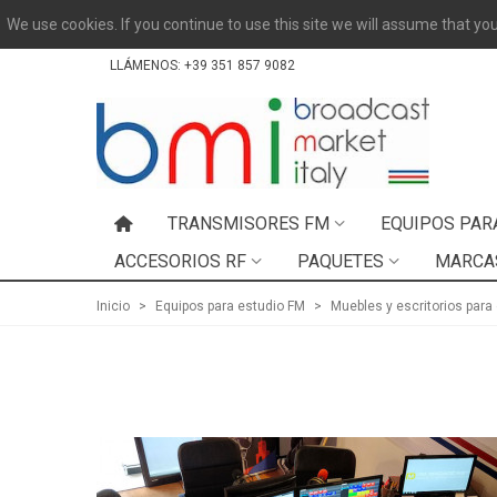
We use cookies. If you continue to use this site we will assume that you
LLÁMENOS:
+39 351 857 9082
TRANSMISORES FM
EQUIPOS PAR
ACCESORIOS RF
PAQUETES
MARCA
Inicio
>
Equipos para estudio FM
>
Muebles y escritorios para