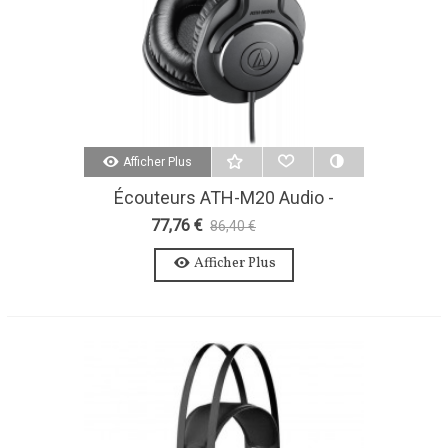
Afficher Plus
Écouteurs ATH-M20 Audio -
Technica
77,76 €
86,40 €
-10%
Afficher Plus