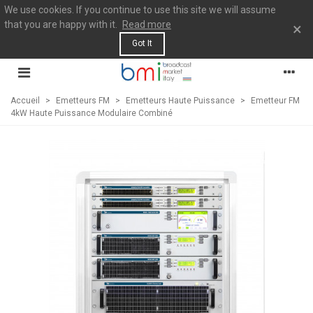
We use cookies. If you continue to use this site we will assume
that you are happy with it.
Read more
×
Got It
Accueil
>
Emetteurs FM
>
Emetteurs Haute Puissance
>
Emetteur FM
4kW Haute Puissance Modulaire Combiné