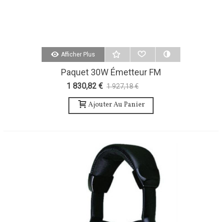
Afficher Plus
Paquet 30W Émetteur FM
Antenne Et Accessoires - Teko
1 830,82 €
1 927,18 €
-5%
Broadcast
Ajouter Au Panier