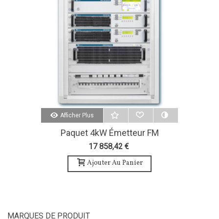
Afficher Plus
Paquet 4kW Émetteur FM
Accessoires Et Système
17 858,42 €
D'antenne À 4 Baies-Teko
Broadcast
Ajouter Au Panier
MARQUES DE PRODUIT