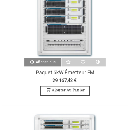
Afficher Plus
Paquet 6kW Émetteur FM
Accessoires Et Système
29 167,42 €
D'antenne À 6 Baies-Teko
Broadcast
Ajouter Au Panier