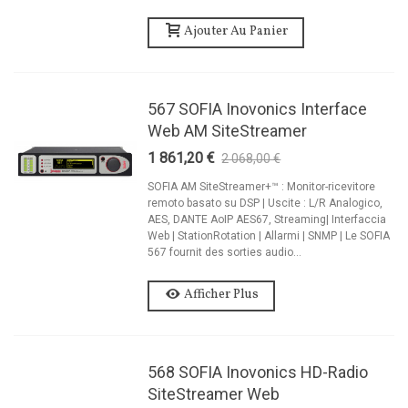
Ajouter Au Panier
567 SOFIA Inovonics Interface
Web AM SiteStreamer
1 861,20 €
2 068,00 €
-10%
SOFIA AM SiteStreamer+™ : Monitor-ricevitore
remoto basato su DSP | Uscite : L/R Analogico,
AES, DANTE AoIP AES67, Streaming| Interfaccia
Web | StationRotation | Allarmi | SNMP | Le SOFIA
567 fournit des sorties audio...
Afficher Plus
568 SOFIA Inovonics HD-Radio
SiteStreamer Web