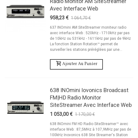
Radio Monitor AM SiteStreamer
Avec Interface Web
958,23 €
1 064,70 €
-10%
637 INOmini AM SiteStreamer moniteur radio
avec interface Web : 520kHz - 1710kHz par pas
de 10kHz ou 531kHz - 1611kHz par pas de 9kHz
La fonction Station Rotation™ permet de
surveiller les stations préréglées par une...
Ajouter Au Panier
638 INOmini Iovonics Broadcast
FM|HD Radio Monitor
SiteStreamer Avec Interface Web
1 053,00 €
1 170,00 €
-10%
638 INOmini FM HD Radio SiteStreamer™ avec
interface Web : 87,5MHz à 107,9MHz par pas de
100kHz Inovonics 638 Site Streamer's Station