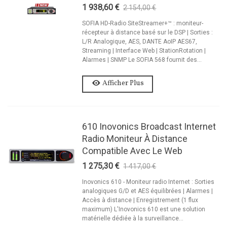
1 938,60 €
2 154,00 €
-10%
SOFIA HD-Radio SiteStreamer+™ : moniteur-
récepteur à distance basé sur le DSP | Sorties :
L/R Analogique, AES, DANTE AoIP AES67,
Streaming | Interface Web | StationRotation |
Alarmes | SNMP Le SOFIA 568 fournit des...
Afficher Plus
610 Inovonics Broadcast Internet
Radio Moniteur À Distance
Compatible Avec Le Web
1 275,30 €
1 417,00 €
-10%
Inovonics 610 - Moniteur radio Internet : Sorties
analogiques G/D et AES équilibrées | Alarmes |
Accès à distance | Enregistrement (1 flux
maximum) L'Inovonics 610 est une solution
matérielle dédiée à la surveillance...