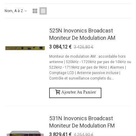
Nom, A à Z
525N Inovonics Broadcast
Moniteur De Modulation AM
3 084,12 €
3 426,80 €
-10%
Moniteur de modulation AM : accordable hors
antenne | 520kHz - 1720kHz par pas de 10kHz ou
522kHz - 1719kHz par pas de 9kHz | Alarmes |
Comptage LCD | Antenne passive incluse |
Contrôle et surveillance complets du...
Ajouter Au Panier
531N Inovonics Broadcast
Moniteur De Modulation FM
3 829,41 €
4 254,90 €
-10%