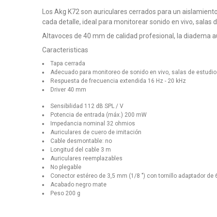
Los Akg K72 son auriculares cerrados para un aislamient
cada detalle, ideal para monitorear sonido en vivo, salas 
Altavoces de 40 mm de calidad profesional, la diadema au
Caracteristicas
Tapa cerrada
Adecuado para monitoreo de sonido en vivo, salas de estudio
Respuesta de frecuencia extendida 16 Hz - 20 kHz
Driver 40 mm
Sensibilidad 112 dB SPL / V
Potencia de entrada (máx.) 200 mW
Impedancia nominal 32 ohmios
Auriculares de cuero de imitación
Cable desmontable: no
Longitud del cable 3 m
Auriculares reemplazables
No plegable
Conector estéreo de 3,5 mm (1/8 ") con tornillo adaptador de 
Acabado negro mate
Peso 200 g