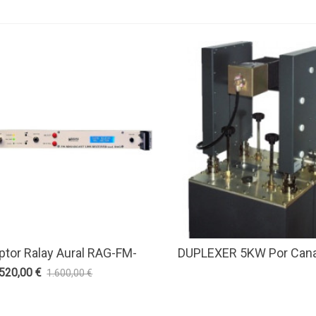
tor Ralay Aural RAG-FM-
DUPLEXER 5KW Por Cana
r Más
Ver Más
SUONO TELECOM
Triple Cavidad IN 7/8 ’’, 
.520,00 €
1.600,00 €
-5%
5/8 ’’