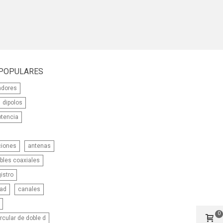
 POPULARES
adores
dipolos
otencia
ciones
antenas
bles coaxiales
istro
dad
canales
0
rcular de doble d