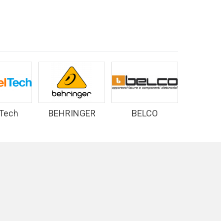
 Tech
BEHRINGER
BELCO
D&