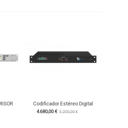
MISOR
Codificador Estéreo Digital
Ver Más
Starlight
4.680,00 €
5.200,00 €
-10%