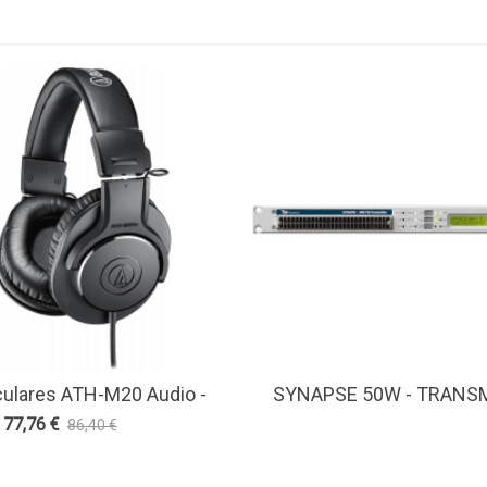
culares ATH-M20 Audio -
SYNAPSE 50W - TRANS
r Más
Ver Más
Technica
FM BROADCAST
77,76 €
86,40 €
-10%