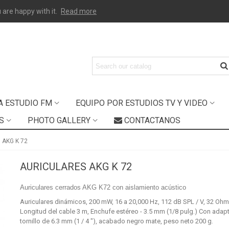
 are happy with it.
Read more
A ESTUDIO FM
EQUIPO POR ESTUDIOS TV Y VIDEO
S
PHOTO GALLERY
CONTACTANOS
s AKG K 72
AURICULARES AKG K 72
Auriculares cerrados AKG K72 con aislamiento acústico
Auriculares dinámicos, 200 mW, 16 a 20,000 Hz, 112 dB SPL / V, 32 Ohm
Longitud del cable 3 m, Enchufe estéreo - 3.5 mm (1/8 pulg.) Con adap
tornillo de 6.3 mm (1 / 4 "), acabado negro mate, peso neto 200 g.