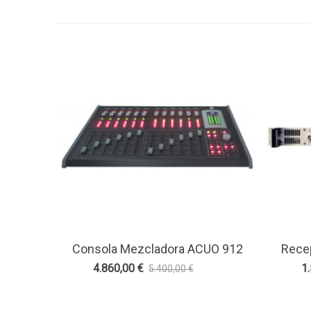
Consola Mezcladora ACUO 912
Recep
Ver Más
Ve
Broadcast On Air
4.860,00 €
1
5.400,00 €
-10%