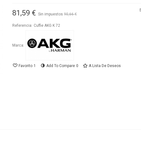
81,59 €
Sin impuestos
90,66 €
-10%
Referencia:
Cuffie AKG K 72
Marca:
Favorito
1
Add To Compare
0
A Lista De Deseos