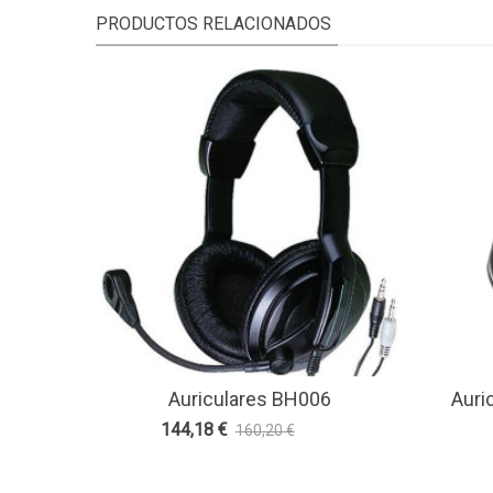
PRODUCTOS RELACIONADOS
Auriculares BH006
Auri
Ver Más
Ve
144,18 €
160,20 €
-10%