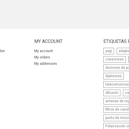
MY ACCOUNT
ETIQUETAS
les
My account
yagi
adapt
My orders
conectores
My addresses
divisores de p
diplexores
telecomunica
difusión
ca
antenas de reg
filtros de cavi
punto de inicio
Polarización ci