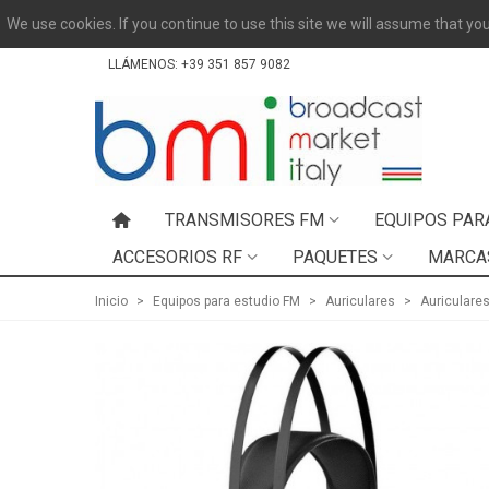
We use cookies. If you continue to use this site we will assume that you
LLÁMENOS:
+39 351 857 9082
TRANSMISORES FM
EQUIPOS PAR
ACCESORIOS RF
PAQUETES
MARCA
Inicio
>
Equipos para estudio FM
>
Auriculares
>
Auriculare