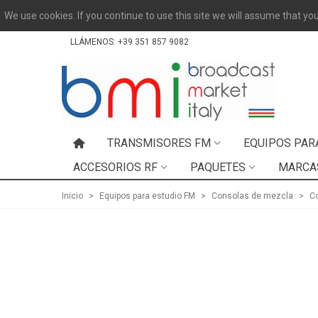
We use cookies. If you continue to use this site we will assume that you
LLÁMENOS:
+39 351 857 9082
TRANSMISORES FM
EQUIPOS PAR
ACCESORIOS RF
PAQUETES
MARCA
Inicio
>
Equipos para estudio FM
>
Consolas de mezcla
>
C