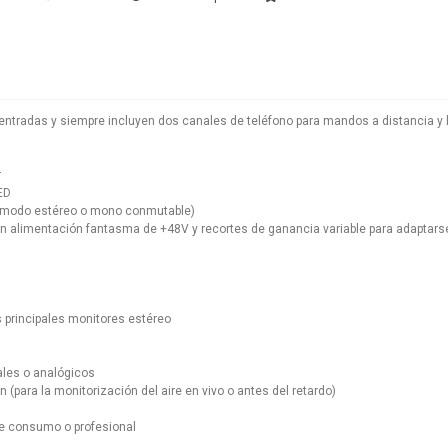
ntradas y siempre incluyen dos canales de teléfono para mandos a distancia y
r
ED
 (modo estéreo o mono conmutable)
n alimentación fantasma de +48V y recortes de ganancia variable para adaptarse
 principales monitores estéreo
ales o analógicos
(para la monitorización del aire en vivo o antes del retardo)
de consumo o profesional