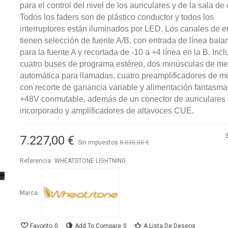
para el control del nivel de los auriculares y de la sala de 
Todos los faders son de plástico conductor y todos los
interruptores están iluminados por LED. Los canales de e
tienen selección de fuente A/B, con entrada de línea bal
para la fuente A y recortada de -10 a +4 línea en la B. Incl
cuatro buses de programa estéreo, dos minúsculas de me
automática para llamadas, cuatro preamplificadores de m
con recorte de ganancia variable y alimentación fantasma
+48V conmutable, además de un conector de auriculares
incorporado y amplificadores de altavoces CUE.
7.227,00 €
Sin impuestos
8.030,00 €
-10%
Referencia:
WHEATSTONE LIGHTNING
Marca:
Favorito
0
Add To Compare
0
A Lista De Deseos