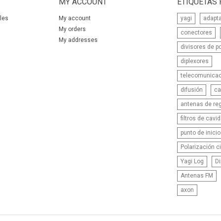
MY ACCOUNT
ETIQUETAS
les
My account
yagi
adapt
My orders
conectores
My addresses
divisores de p
diplexores
telecomunica
difusión
ca
antenas de reg
filtros de cavi
punto de inicio
Polarización ci
Yagi Log
Di
Antenas FM
axon