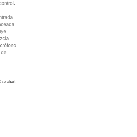
control.
ntrada
anceada
uye
zcla
icrófono
 de
Size chart