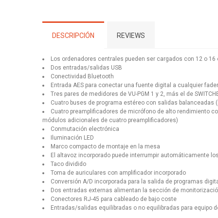
DESCRIPCIÓN
REVIEWS
Los ordenadores centrales pueden ser cargados con 12 o 16 e
Dos entradas/salidas USB
Conectividad Bluetooth
Entrada AES para conectar una fuente digital a cualquier fade
Tres pares de medidores de VU-PGM 1 y 2, más el de SWITCH
Cuatro buses de programa estéreo con salidas balanceadas
Cuatro preamplificadores de micrófono de alto rendimiento co
módulos adicionales de cuatro preamplificadores)
Conmutación electrónica
Iluminación LED
Marco compacto de montaje en la mesa
El altavoz incorporado puede interrumpir automáticamente los
Taco dividido
Toma de auriculares con amplificador incorporado
Conversión A/D incorporada para la salida de programas digit
Dos entradas externas alimentan la sección de monitorización 
Conectores RJ-45 para cableado de bajo coste
Entradas/salidas equilibradas o no equilibradas para equipo 