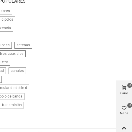
 POPULARES
adores
dipolos
otencia
ciones
antenas
bles coaxiales
istro
dad
canales
0
rcular de doble d
Carro
polo de banda
transmisión
0
Me ha
gustado