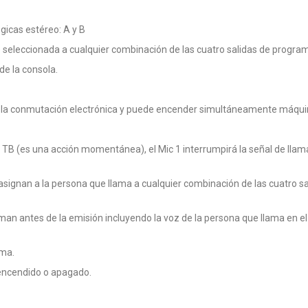
icas estéreo: A y B
eleccionada a cualquier combinación de las cuatro salidas de program
de la consola.
e la conmutación electrónica y puede encender simultáneamente máqui
or TB (es una acción momentánea), el Mic 1 interrumpirá la señal de lla
ignan a la persona que llama a cualquier combinación de las cuatro s
man antes de la emisión incluyendo la voz de la persona que llama en e
ama.
 encendido o apagado.