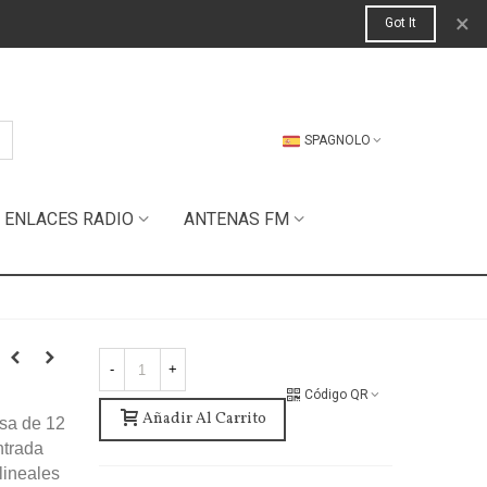
×
Got It
SPAGNOLO
ENLACES RADIO
ANTENAS FM
-
+
Código QR
Añadir Al Carrito
esa de 12
ntrada
lineales