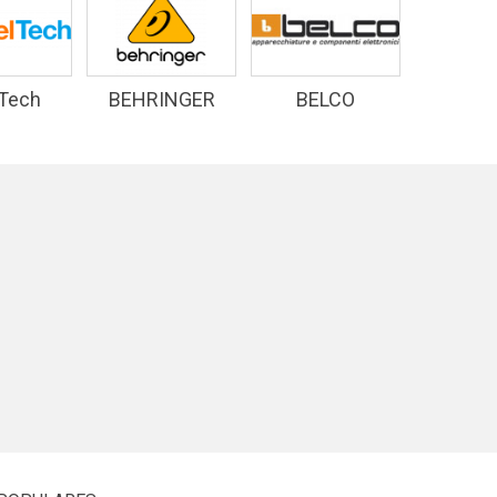
 Tech
BEHRINGER
BELCO
D&