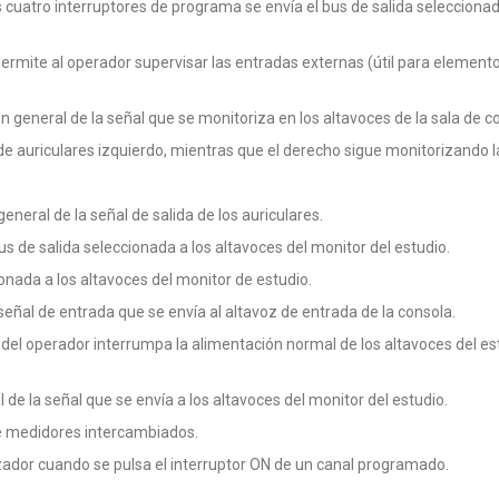
tro interruptores de programa se envía el bus de salida seleccionado a 
ermite al operador supervisar las entradas externas (útil para element
n general de la señal que se monitoriza en los altavoces de la sala de co
 de auriculares izquierdo, mientras que el derecho sigue monitorizando l
eneral de la señal de salida de los auriculares.
de salida seleccionada a los altavoces del monitor del estudio.
onada a los altavoces del monitor de estudio.
señal de entrada que se envía al altavoz de entrada de la consola.
el operador interrumpa la alimentación normal de los altavoces del est
 de la señal que se envía a los altavoces del monitor del estudio.
de medidores intercambiados.
dor cuando se pulsa el interruptor ON de un canal programado.