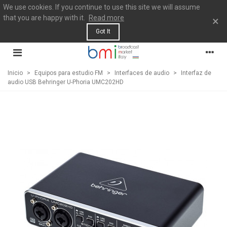
We use cookies. If you continue to use this site we will assume
that you are happy with it.
Read more
×
Got It
Inicio
>
Equipos para estudio FM
>
Interfaces de audio
>
Interfaz de
audio USB Behringer U-Phoria UMC202HD