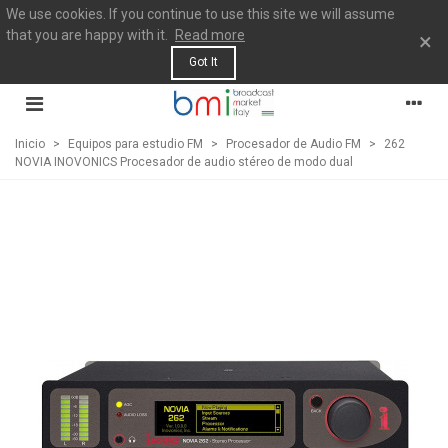
We use cookies. If you continue to use this site we will assume
that you are happy with it.
Read more
×
Got It
Inicio
>
Equipos para estudio FM
>
Procesador de Audio FM
>
262
NOVIA INOVONICS Procesador de audio stéreo de modo dual