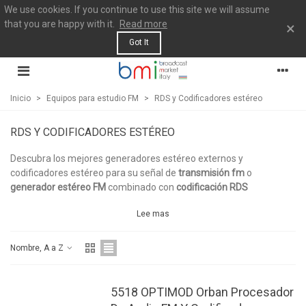
We use cookies. If you continue to use this site we will assume
that you are happy with it.
Read more
×
Got It
Inicio
>
Equipos para estudio FM
>
RDS y Codificadores estéreo
RDS Y CODIFICADORES ESTÉREO
Descubra los mejores generadores estéreo externos y
codificadores estéreo para su señal de
transmisión fm
o
generador estéreo FM
combinado con
codificación RDS
Lee mas
Nombre, A a Z
5518 OPTIMOD Orban Procesador