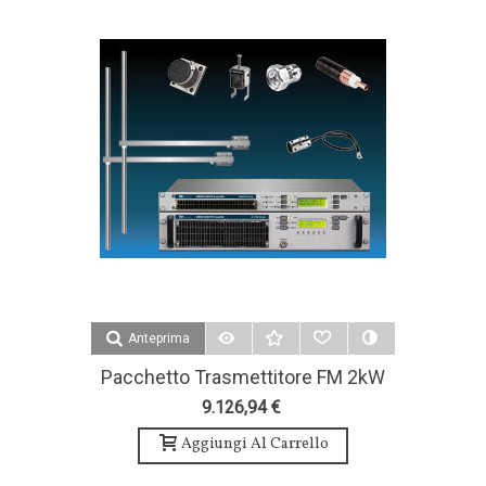
Anteprima
Pacchetto Trasmettitore FM 2kW
2 Antenna Bay E Accessori - Teko
9.126,94 €
Broascast
Aggiungi Al Carrello