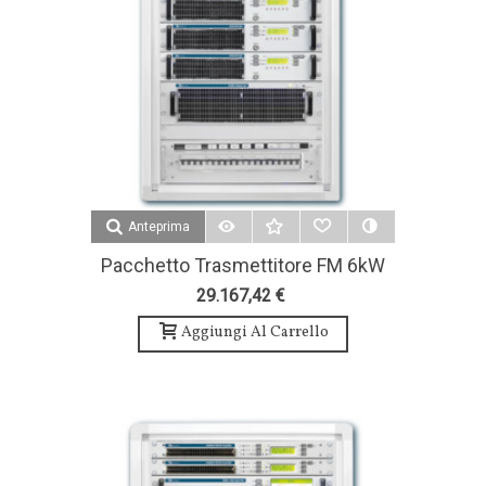
Anteprima
Pacchetto Trasmettitore FM 6kW
6 Antenna Bay E Accessori - Teko
29.167,42 €
Broascast
Aggiungi Al Carrello