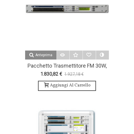
Anteprima
Pacchetto Trasmettitore FM 30W,
Antenna E Accessori - Teko
1.830,82 €
1.927,18 €
-5%
Broadcast
Aggiungi Al Carrello