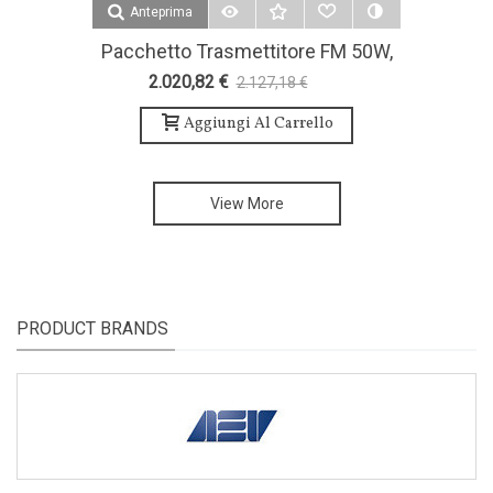
Anteprima
Pacchetto Trasmettitore FM 50W,
Antenna E Accessori-TEKO
2.020,82 €
2.127,18 €
-5%
Broadcast
Aggiungi Al Carrello
View More
PRODUCT BRANDS