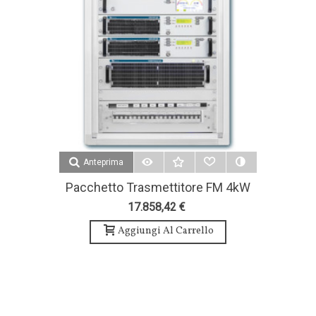
Anteprima
Pacchetto Trasmettitore FM 4kW
4 Antenna Bay E Accessori - Teko
17.858,42 €
Broascast
Aggiungi Al Carrello