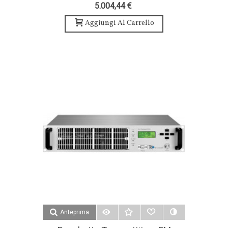
1,2kW, Antenna E Accessori-
5.004,44 €
TEKO Broadcast
Aggiungi Al Carrello
Anteprima