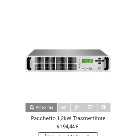
Anteprima
Pacchetto 1,2kW Trasmettitore
FM 4 Antenna Bay E Accessori -
6.194,44 €
Teko Broascast