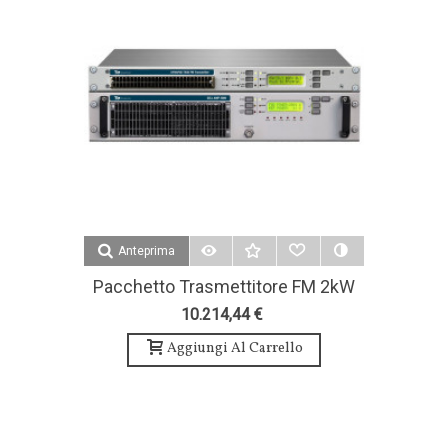
Anteprima
Pacchetto Trasmettitore FM 2kW
4 Antenna Bay E Accessori - Teko
10.214,44 €
Broascast
Aggiungi Al Carrello