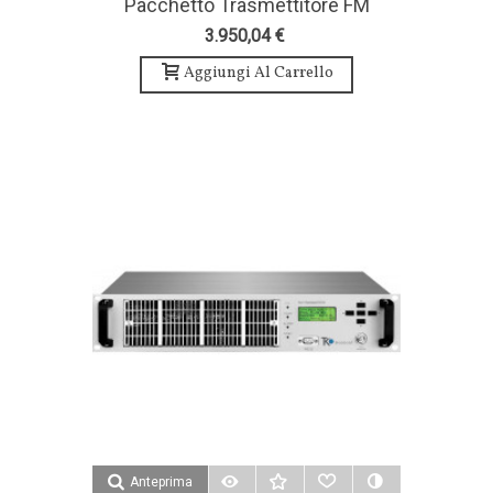
Pacchetto Trasmettitore FM
600W, Antenna E Accessori-TEKO
3.950,04 €
Broadcast
Aggiungi Al Carrello
Anteprima