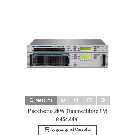
Anteprima
Pacchetto 2kW Trasmettitore FM
1 Antenna Bay E Accessori - Teko
8.454,44 €
Broascast
Aggiungi Al Carrello