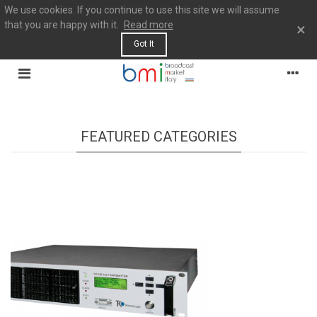
We use cookies. If you continue to use this site we will assume
that you are happy with it.
Read more
×
Got It
FEATURED CATEGORIES