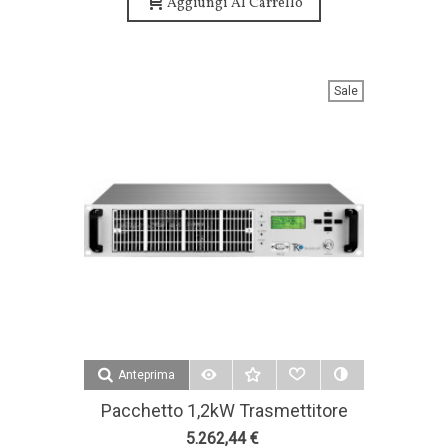
Aggiungi Al Carrello
Sale
Anteprima
Pacchetto 1,2kW Trasmettitore
FM 2 Antenna Bay E Accessori -
5.262,44 €