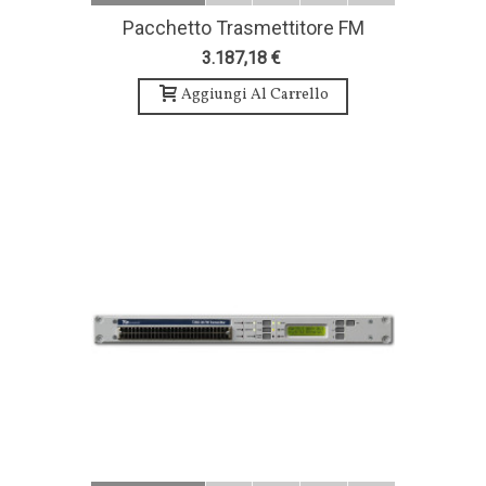
Pacchetto Trasmettitore FM
300W, Antenna E Accessori-TEKO
3.187,18 €
Broadcast
Aggiungi Al Carrello