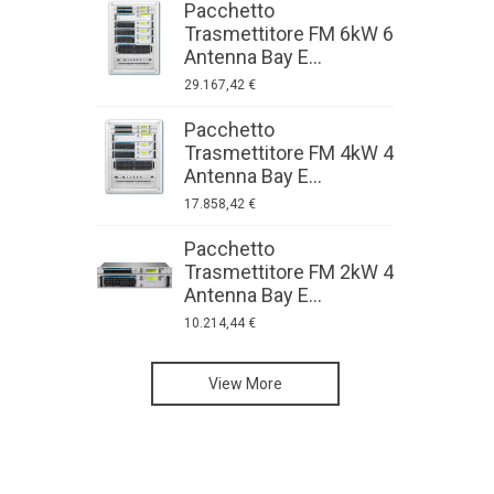
Pacchetto
P
Trasmettitore FM 6kW 6
T
Antenna Bay E...
A
29.167,42 €
8
Pacchetto
P
Trasmettitore FM 4kW 4
T
Antenna Bay E...
A
17.858,42 €
6
Pacchetto
P
Trasmettitore FM 2kW 4
T
Antenna Bay E...
A
10.214,44 €
5
Trasmettitori FM ad
View More
alta potenza:
Apparecchiature
AXON
Apparecchiature
per studio radio