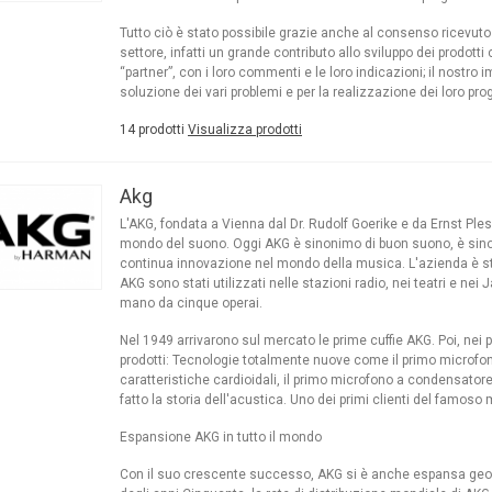
Tutto ciò è stato possibile grazie anche al consenso ricevuto
settore, infatti un grande contributo allo sviluppo dei prodotti c
“partner”, con i loro commenti e le loro indicazioni; il nostro im
soluzione dei vari problemi e per la realizzazione dei loro proge
14 prodotti
Visualizza prodotti
Akg
L'AKG, fondata a Vienna dal Dr. Rudolf Goerike e da Ernst Ples
mondo del suono. Oggi AKG è sinonimo di buon suono, è sinoni
continua innovazione nel mondo della musica. L'azienda è sta
AKG sono stati utilizzati nelle stazioni radio, nei teatri e nei 
mano da cinque operai.
Nel 1949 arrivarono sul mercato le prime cuffie AKG. Poi, nei 
prodotti: Tecnologie totalmente nuove come il primo microfon
acchetto
caratteristiche cardioidali, il primo microfono a condensator
fatto la storia dell'acustica. Uno dei primi clienti del famoso
rasmettitore FM 2kW 2
ntenna Bay E...
Espansione AKG in tutto il mondo
.126,94 €
Con il suo crescente successo, AKG si è anche espansa geogr