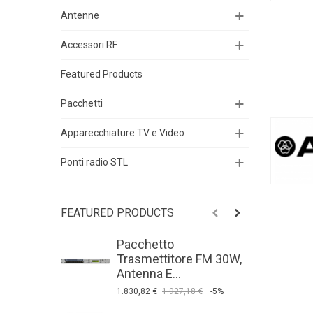
Antenne
Accessori RF
Featured Products
Pacchetti
Apparecchiature TV e Video
Ponti radio STL
FEATURED PRODUCTS
Pacchetto
P
Trasmettitore FM 30W,
T
Antenna E...
A
1.830,82 €
1.927,18 €
-5%
9