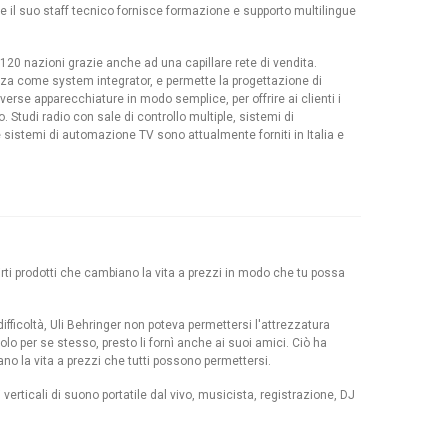
 il suo staff tecnico fornisce formazione e supporto multilingue
 120 nazioni grazie anche ad una capillare rete di vendita.
za come system integrator, e permette la progettazione di
iverse apparecchiature in modo semplice, per offrire ai clienti i
zo. Studi radio con sale di controllo multiple, sistemi di
 sistemi di automazione TV sono attualmente forniti in Italia e
irti prodotti che cambiano la vita a prezzi in modo che tu possa
ficoltà, Uli Behringer non poteva permettersi l'attrezzatura
olo per se stesso, presto li fornì anche ai suoi amici. Ciò ha
iano la vita a prezzi che tutti possono permettersi.
erticali di suono portatile dal vivo, musicista, registrazione, DJ