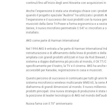
continuò fino all'inizio degli anni Novanta con acquisizioni in
Anche l'espansione è stata una strategia chiave con i prodotti 
quando il progetto spaziale "Audimir" ha utilizzato i prodotti
l'espansione e il successo dei suoi prodotti con la nuova gene
musicisti della Serie Tri-Power a forma ergonomica e a sezio
Series, il nuovo microfono perimetrale C 547 e i microfoni a co
installato.
AKG come parte di Harman International
Nel 1994 AKG è entrata a far parte di Harman International Ind
ristrutturazione e di affinamento della linea di prodotti e della
ampliata con grandi prodotti utilizzati in tour da Rod Stewart, 
sistema a doppio diaframma più piccolo al mondo, il CK 77/C 5
specificamente per il teatro, la TV e il cinema. AKG ha anche 
accessibili per Karaoke, registrazione in casa e musicisti.
Questo percorso di successo è continuato per tutti gli anni 
sistema microfonico wireless multicanale WMS 60, la serie AK
diaframma di grandi dimensioni al mondo. Il nuovo millennio è
prodotti principali. Una nuova strategia di produzione è stat
la posizione di leader tecnologico di AKG nel mondo dell'audi
Nuova fama con il 70° anniversario