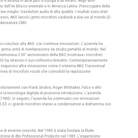
i è estesa in altre parti d'Europa e all'estero. Negli anni
 dell'ex blocco orientale e in America Latina. Preoccupata della
e meglio: trasduttori audio di alta qualità. I risultati sono stati
essivi, AKG lanciò i primi microfoni cardioidi a due vie al mondo (D
ondensatore CMS.
ono conclusi alla AKG: con continue innovazioni. L'azienda ha
 prima unità di riverberazione da studio portatile al mondo. Nel
memorava il 50° anniversario della BBC mostrava i microfoni
'AKG ha ottenuto il suo millesimo brevetto. Contemporaneamente
te seguirono altre innovazioni come il sistema AKG Transversal
 linea di microfoni vocali che consolidò la reputazione
i endorsement con Frank Sinatra, Roger Whittaker, Falco e altri
re la tecnologia digitale di prossima introduzione. L'azienda
(1980). In seguito, l'azienda ha continuato con innovazioni
 25 ED o i grandi microfoni stereo a condensatore a diaframma con
 di enorme crescita. Nel 1985 è stata fondata la filiale
izione di dbx Professional Products nel 1989. L'espansione