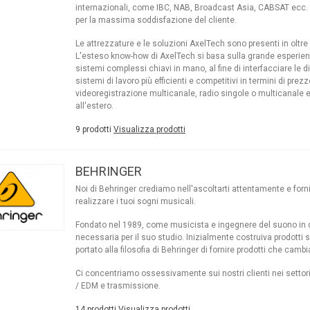
internazionali, come IBC, NAB, Broadcast Asia, CABSAT ecc. e
per la massima soddisfazione del cliente.
Le attrezzature e le soluzioni AxelTech sono presenti in oltre
L'esteso know-how di AxelTech si basa sulla grande esperien
sistemi complessi chiavi in mano, al fine di interfacciare le d
sistemi di lavoro più efficienti e competitivi in termini di prez
videoregistrazione multicanale, radio singole o multicanale e
all'estero.
9 prodotti
Visualizza prodotti
BEHRINGER
Noi di Behringer crediamo nell'ascoltarti attentamente e forn
realizzare i tuoi sogni musicali.
Fondato nel 1989, come musicista e ingegnere del suono in dif
necessaria per il suo studio. Inizialmente costruiva prodotti s
portato alla filosofia di Behringer di fornire prodotti che camb
Ci concentriamo ossessivamente sui nostri clienti nei settori v
/ EDM e trasmissione.
14 prodotti
Visualizza prodotti