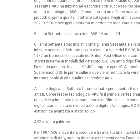
degli anni Cinquanta, la rete di distribuzione mondiale di AKG s
acchetto 2kW
sessanta AKG ha iniziato ad esportare con successo nei paesi
rasmettitore FM 1
qualità tecnologica, AKG si è concentrata su ciò che sapeva far
ntenna Bay E...
prodotti di prima qualità in tutte le categorie. Negli anni succ
202, D 224) e sviluppò il sistema microfonico modulare a c
.454,44 €
Gli anni Settanta: Le innovazioni AKG 24 ore su 24
acchetto 1,2kW
rasmettitore FM 4
Gli anni Settanta sono iniziati come gli anni Sessanta e si s
ntenna Bay...
iniziato negli anni Settanta con la presentazione del BX 20, la
1972 un francobollo speciale del British Post Office che com
.194,44 €
storici insieme ai modelli del catalogo AKG. Un anno dopo l
l'azienda presentò le cuffie K 140 "integrate aperte". A ques
acchetto 1,2kW
Suspension (TS), le prime cuffie a due vie al mondo, e la vera
rasmettitore FM 2
internazionale di alta qualità dei prodotti AKG.
ntenna Bay...
Alla fine degli anni Settanta furono firmati i primi contratti d
.262,44 €
artisti. Come leader tecnologico, AKG fu il primo a perfeziona
utilizzò le prime unità con successo alle Olimpiadi di Mosca 
digitali come l'unità di riverberazione digitale/analogica BX
elettronica avanzata a stato solido.
AKG diventa pubblico
Nel 1984 AKG è diventata pubblica e ha iniziato una nuova fase
americana di AKG, seguita da altre espansioni come l'acquis