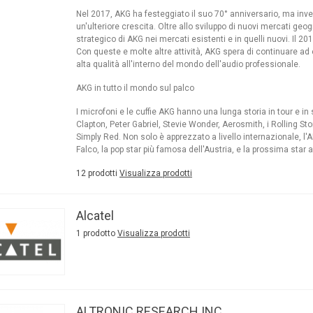
Nel 2017, AKG ha festeggiato il suo 70° anniversario, ma inv
un'ulteriore crescita. Oltre allo sviluppo di nuovi mercati geo
strategico di AKG nei mercati esistenti e in quelli nuovi. Il 201
Con queste e molte altre attività, AKG spera di continuare ad 
alta qualità all'interno del mondo dell'audio professionale.
AKG in tutto il mondo sul palco
I microfoni e le cuffie AKG hanno una lunga storia in tour e in
Clapton, Peter Gabriel, Stevie Wonder, Aerosmith, i Rolling 
Simply Red. Non solo è apprezzato a livello internazionale, l'
Falco, la pop star più famosa dell'Austria, e la prossima star 
12 prodotti
Visualizza prodotti
Alcatel
1 prodotto
Visualizza prodotti
ALTRONIC RESEARCH INC