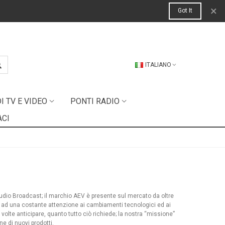
×
Got It
ITALIANO
 TV E VIDEO
PONTI RADIO
ACI
 Audio Broadcast; il marchio AEV è presente sul mercato da oltre
 ad una costante attenzione ai cambiamenti tecnologici ed ai
 volte anticipare, quanto tutto ciò richiede; la nostra “missione”
e di nuovi prodotti.