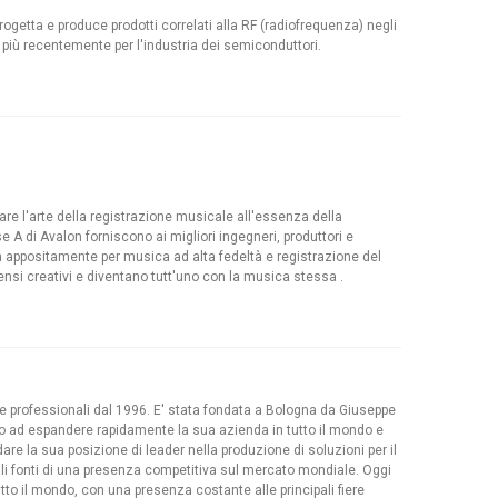
getta e produce prodotti correlati alla RF (radiofrequenza) negli
e più recentemente per l'industria dei semiconduttori.
are l'arte della registrazione musicale all'essenza della
e A di Avalon forniscono ai migliori ingegneri, produttori e
a appositamente per musica ad alta fedeltà e registrazione del
nsi creativi e diventano tutt'uno con la musica stessa .
ve professionali dal 1996. E' stata fondata a Bologna da Giuseppe
to ad espandere rapidamente la sua azienda in tutto il mondo e
re la sua posizione di leader nella produzione di soluzioni per il
ali fonti di una presenza competitiva sul mercato mondiale. Oggi
tto il mondo, con una presenza costante alle principali fiere