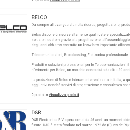
BELCO
Da sempre all'avanguardia nella ricerca, progettazione, prod
Belco dispone di risorse altamente qualificate e specializzate,
soluzioni custom grazie alla progettazione, all’assemblaggio, 
degli anni abbiamo costruito un know how importante affianca
Telecomunicazioni, Broadcasting, Elettronica professionale.
Prodotti e soluzioni professionali per le Telecomunicazioni, il
riferimento per Belco, un marchio conosciuto da oltre 30 anni in
La produzione di Belco è interamente realizzata in Italia, a q
aggiuntivi nonché servizi di progettazione e consulenza spec
0 prodotto
Visualizza prodotti
D&R
D&R Electronica B.V. opera ormai da 46 anni. un momento idea
futuro. D&R è stata fondata nel marzo 1972 da (D)uco de Rijk