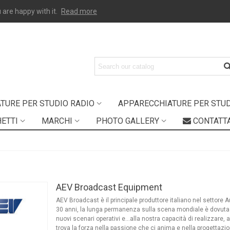
 are happy with it.
Read more
TURE PER STUDIO RADIO
APPARECCHIATURE PER STUDI
ETTI
MARCHI
PHOTO GALLERY
CONTATT
AEV Broadcast Equipment
AEV Broadcast è il principale produttore italiano nel settore
30 anni, la lunga permanenza sulla scena mondiale è dovuta
nuovi scenari operativi e…alla nostra capacità di realizzare, a
trova la forza nella passione che ci anima e nella progettazion