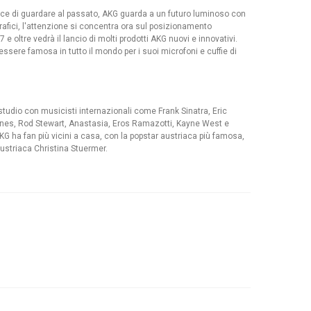
ece di guardare al passato, AKG guarda a un futuro luminoso con
grafici, l'attenzione si concentra ora sul posizionamento
7 e oltre vedrà il lancio di molti prodotti AKG nuovi e innovativi.
essere famosa in tutto il mondo per i suoi microfoni e cuffie di
 studio con musicisti internazionali come Frank Sinatra, Eric
Stones, Rod Stewart, Anastasia, Eros Ramazotti, Kayne West e
AKG ha fan più vicini a casa, con la popstar austriaca più famosa,
austriaca Christina Stuermer.