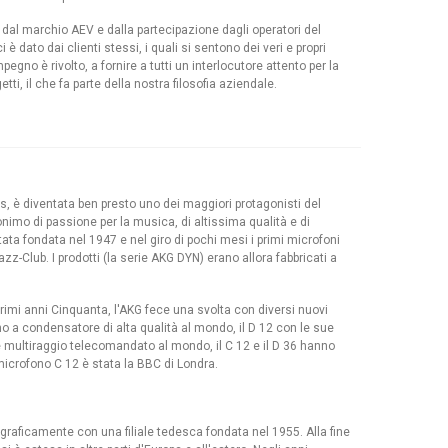
 dal marchio AEV e dalla partecipazione dagli operatori del
i è dato dai clienti stessi, i quali si sentono dei veri e propri
pegno è rivolto, a fornire a tutti un interlocutore attento per la
tti, il che fa parte della nostra filosofia aziendale.
s, è diventata ben presto uno dei maggiori protagonisti del
mo di passione per la musica, di altissima qualità e di
ta fondata nel 1947 e nel giro di pochi mesi i primi microfoni
Jazz-Club. I prodotti (la serie AKG DYN) erano allora fabbricati a
primi anni Cinquanta, l'AKG fece una svolta con diversi nuovi
o a condensatore di alta qualità al mondo, il D 12 con le sue
e multiraggio telecomandato al mondo, il C 12 e il D 36 hanno
 microfono C 12 è stata la BBC di Londra.
aficamente con una filiale tedesca fondata nel 1955. Alla fine