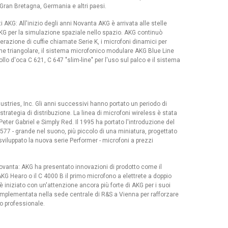
 Gran Bretagna, Germania e altri paesi.
AKG: All'inizio degli anni Novanta AKG è arrivata alle stelle
 AKG per la simulazione spaziale nello spazio. AKG continuò
razione di cuffie chiamate Serie K, i microfoni dinamici per
ne triangolare, il sistema microfonico modulare AKG Blue Line
llo d'oca C 621, C 647 "slim-line" per l'uso sul palco e il sistema
ustries, Inc. Gli anni successivi hanno portato un periodo di
 strategia di distribuzione. La linea di microfoni wireless è stata
Peter Gabriel e Simply Red. Il 1995 ha portato l'introduzione del
77 - grande nel suono, più piccolo di una miniatura, progettato
sviluppato la nuova serie Performer - microfoni a prezzi
Novanta: AKG ha presentato innovazioni di prodotto come il
G Hearo o il C 4000 B il primo microfono a elettrete a doppio
 iniziato con un'attenzione ancora più forte di AKG per i suoi
a implementata nella sede centrale di R&S a Vienna per rafforzare
o professionale.