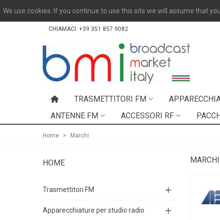
We use cookies. If you continue to use this site we will assume that you
CHIAMACI:
+39 351 857 9082
TRASMETTITORI FM
APPARECCHIA
ANTENNE FM
ACCESSORI RF
PACCH
Home
>
Marchi
MARCHI
HOME
Trasmettitori FM
Apparecchiature per studio radio