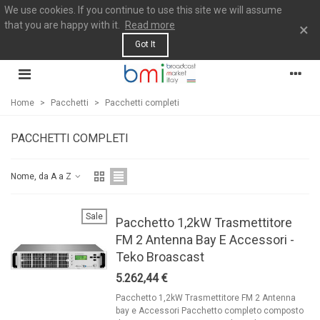
We use cookies. If you continue to use this site we will assume
that you are happy with it.
Read more
×
Got It
Home
>
Pacchetti
>
Pacchetti completi
PACCHETTI COMPLETI
Nome, da A a Z
Sale
Pacchetto 1,2kW Trasmettitore
FM 2 Antenna Bay E Accessori -
Teko Broascast
5.262,44 €
Pacchetto 1,2kW Trasmettitore FM 2 Antenna
bay e Accessori Pacchetto completo composto