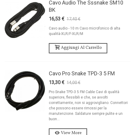
Cavo Audio The Sssnake SM10
BK
16,53 €
17,40 €
-5%
Cavo audio - 10 m Cavo microfonico di alta
qualità-XLR/F-XLR/M
Aggiungi Al Carrello
Cavo Pro Snake TPD-3 5 FM
13,30 €
14,00 €
-5%
Pro Snake TPD-3 5 FM Cable Cavi di qualità
superiore, flessibili e che, se avvolti
correttamente, non si aggrovigliano. Connettori
che possono essere rimossi per la
manutenzione. Saldature sempre pulite e un
buon...
View More