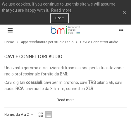
We use cookies. If you continue to use this site we will assume
that you are happy with it.
Read more
×
Got It
Home
>
Apparecchiature per studio radio
>
Cavi e Connettori Audio
CAVI E CONNETTORI AUDIO
Una vasta gamma di soluzioni di trasmissione per la tua stazione
radio professionale fornita da BMI:
Cavi digitali
coassiali
, cavi per microfono, cavi
TRS
bilanciati, cavi
audio
RCA
, cavi audio da 3,5 mm, connettori
XLR
Read more
Nome, da A a Z