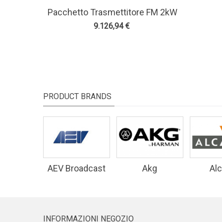
1 Ante
Pacchetto Trasmettitore FM 2kW
View More
2 Antenna Bay E Accessori - Teko
9.126,94 €
Broascast
PRODUCT BRANDS
AEV Broadcast
Akg
Alc
Equipment
INFORMAZIONI NEGOZIO