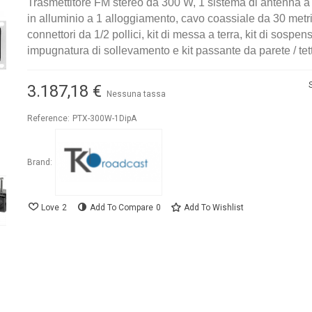
Trasmettitore FM stereo da 300 W, 1 sistema di antenna a
in alluminio a 1 alloggiamento, cavo coassiale da 30 metr
connettori da 1/2 pollici, kit di messa a terra, kit di sospen
impugnatura di sollevamento e kit passante da parete / tet
3.187,18 €
Nessuna tassa
Reference:
PTX-300W-1DipA
Brand:
Love
2
Add To Compare
0
Add To Wishlist