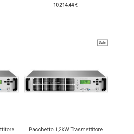
 - Teko
4 Antenna Bay E Accessori - Teko
10.214,44 €
Broascast
Sale
titore
Pacchetto 1,2kW Trasmettitore
View More