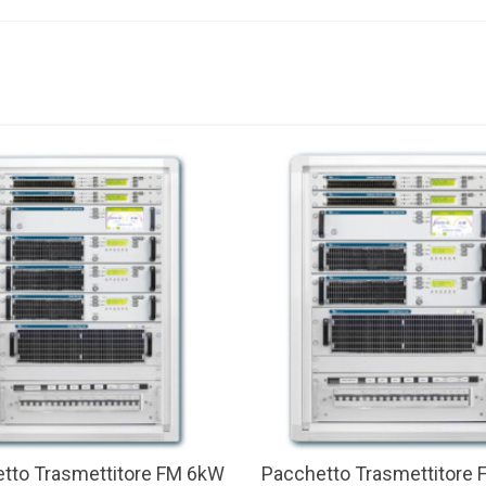
tto Trasmettitore FM 6kW
Pacchetto Trasmettitore
w More
View More