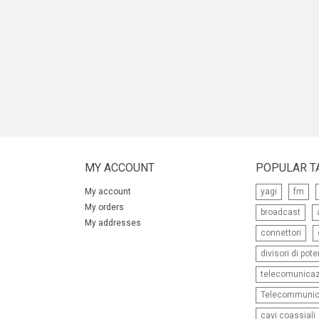
MY ACCOUNT
POPULAR T
My account
yagi
fm
My orders
broadcast
My addresses
connettori
divisori di pot
telecomunicaz
Telecommunic
cavi coassiali