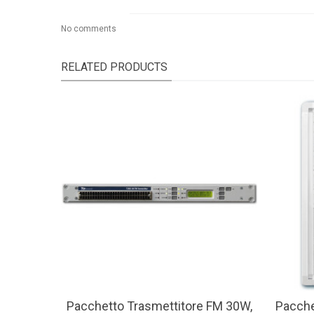
No comments
RELATED PRODUCTS
Pacchetto Trasmettitore FM 30W,
Pacche
View More
Vie