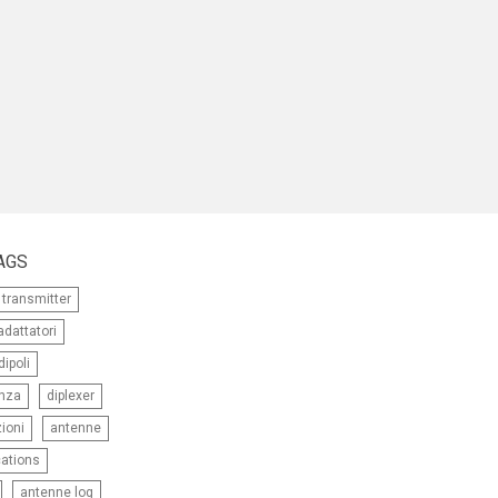
AGS
transmitter
adattatori
dipoli
enza
diplexer
ioni
antenne
ations
antenne log