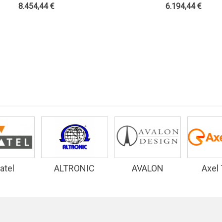
nna Bay E Accessori - Teko
FM 4 Antenna Bay E Acces
8.454,44 €
6.194,44 €
Broascast
Teko Broascast
atel
ALTRONIC
AVALON
Axel
RESEARCH
DESIGN
INC