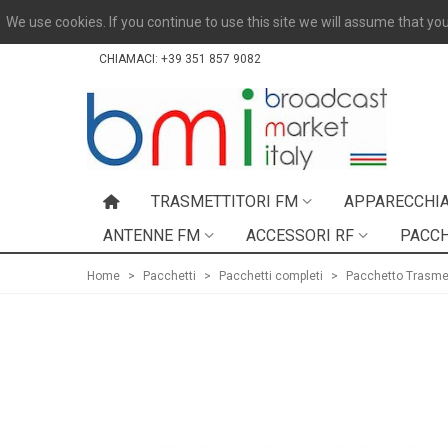
We use cookies. If you continue to use this site we will assume that you
CHIAMACI:
+39 351 857 9082
TRASMETTITORI FM
APPARECCHIA
ANTENNE FM
ACCESSORI RF
PACCH
Home
>
Pacchetti
>
Pacchetti completi
>
Pacchetto Trasme