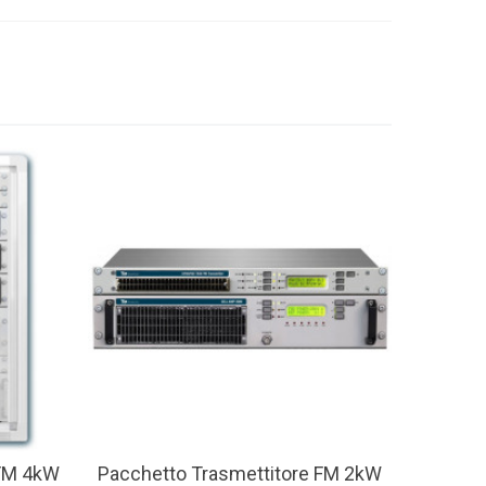
 FM 4kW
Pacchetto Trasmettitore FM 2kW
View More