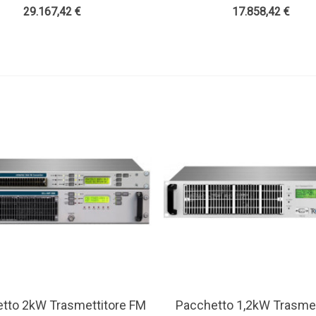
nna Bay E Accessori - Teko
4 Antenna Bay E Accessori
29.167,42 €
17.858,42 €
Broascast
Broascast
tto 2kW Trasmettitore FM
Pacchetto 1,2kW Trasmet
w More
View More