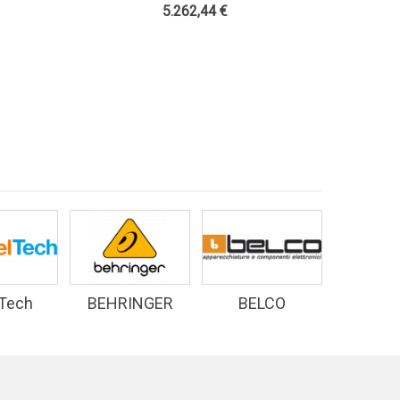
sori -
FM 2 Antenna Bay E Accessori -
5.262,44 €
Teko Broascast
 Tech
BEHRINGER
BELCO
D&