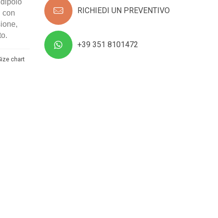
 dipolo
RICHIEDI UN PREVENTIVO
i con
sione,
to.
+39 351 8101472
Size chart