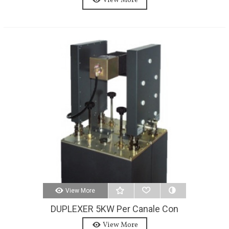
View More
View More
DUPLEXER 5KW Per Canale Con
Tripla Cavità IN 7/8'', OUT 1 + 5/8''
View More