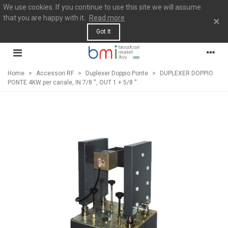
We use cookies. If you continue to use this site we will assume
that you are happy with it.
Read more
×
Got It
Home
>
Accessori RF
>
Duplexer Doppio Ponte
>
DUPLEXER DOPPIO
PONTE 4KW per canale, IN 7/8 '', OUT 1 + 5/8 ''