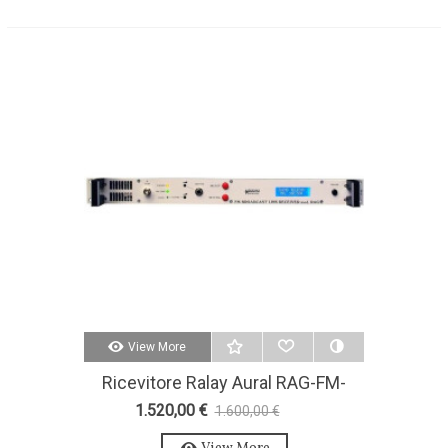
View More
Ricevitore Ralay Aural RAG-FM-
SUONO TELECOM
1.520,00 €
1.600,00 €
-5%