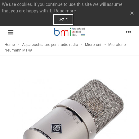
We use cookies. If you continue to use this site we will assume
that you are happy with it.
Read more
×
Got It
Home
>
Apparecchiature per studio radio
>
Microfoni
>
Microfono
Neumann M149