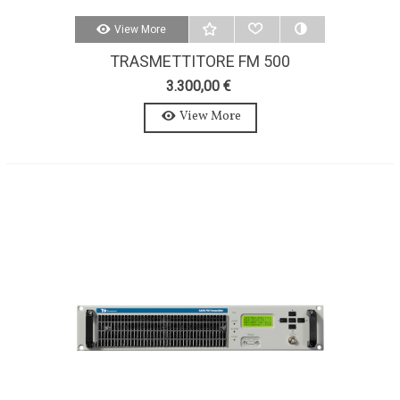
View More
TRASMETTITORE FM 500
WATTS-AXON 500W-STEREO-
3.300,00 €
MPX
View More