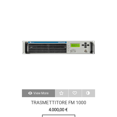
View More
TRASMETTITORE FM 1000
WATTS-AXON 1000W-STEREO-
4.000,00 €
MPX