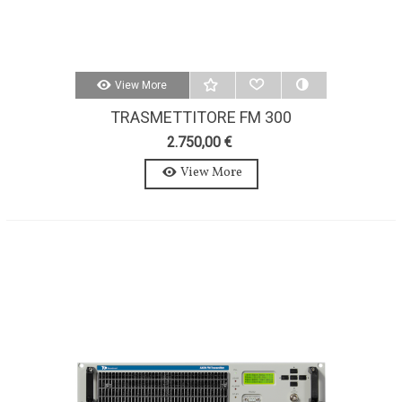
View More
TRASMETTITORE FM 300
WATTS-AXON 300W-STEREO-
2.750,00 €
MPX
View More