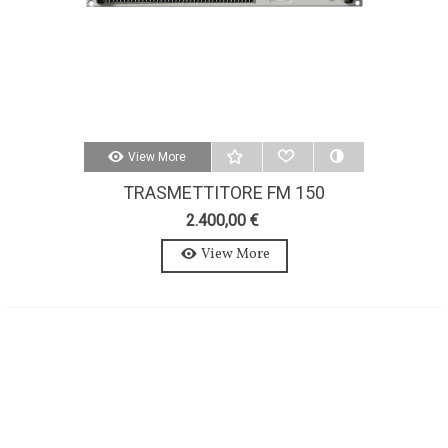
View More
TRASMETTITORE FM 150
WATTS-AXON 150W-STEREO-
2.400,00 €
MPX
View More