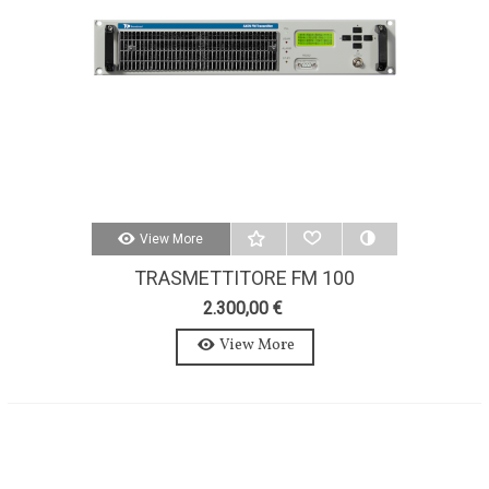
View More
TRASMETTITORE FM 100
WATTS-AXON 100W-STEREO-
2.300,00 €
MPX
View More