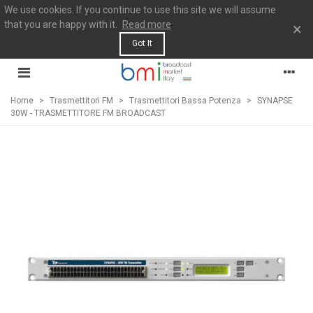
We use cookies. If you continue to use this site we will assume
that you are happy with it.
Read more
×
Got It
Home
>
Trasmettitori FM
>
Trasmettitori Bassa Potenza
>
SYNAPSE
30W - TRASMETTITORE FM BROADCAST