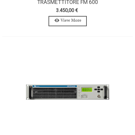
TRASMETTITORE FM 600
WATTS-AXON 600W-STEREO-
3.450,00 €
MPX
View More