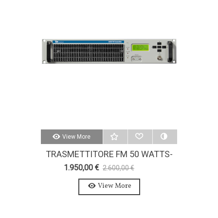
View More
TRASMETTITORE FM 50 WATTS-
AXON 50W-STEREO-MPX
1.950,00 €
2.600,00 €
-25%
View More