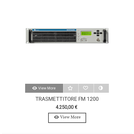
View More
TRASMETTITORE FM 1200
WATTS-AXON 1200W-STEREO-
4.250,00 €
MPX
View More